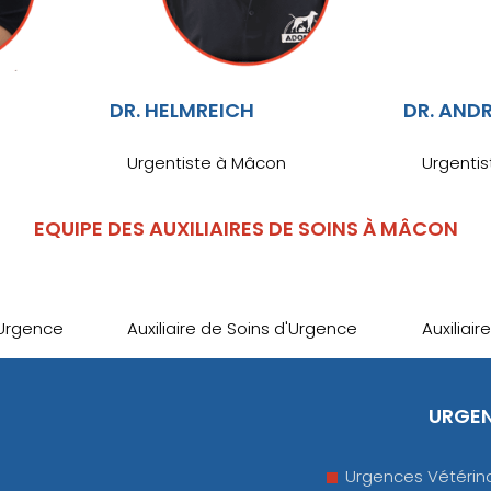
DR. HELMREICH
DR. AND
Urgentiste à Mâcon
Urgenti
EQUIPE DES AUXILIAIRES DE SOINS À MÂCON
'Urgence
Auxiliaire de Soins d'Urgence
Auxiliai
URGEN
Urgences Vétérina