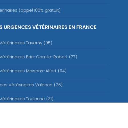
rinaires (appel 100% gratuit)
S URGENCES VÉTÉRINAIRES EN FRANCE
étérinaires Taverny (95)
Vétérinaires Brie-Comte-Robert (77)
étérinaires Maisons-Alfort (94)
ces Vétérinaires Valence (26)
étérinaires Toulouse (31)
ire de garde Saint-Etienne (42)