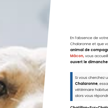
En l’absence de votre
Chalaronne et que v
animal de compag
Mâcon,
vous accueill
ouvert le dimanche
Si vous cherchez 
Chalaronne
, ess
vétérinaire habitu
alors vous répondr
Chatillon-Sur-Chal