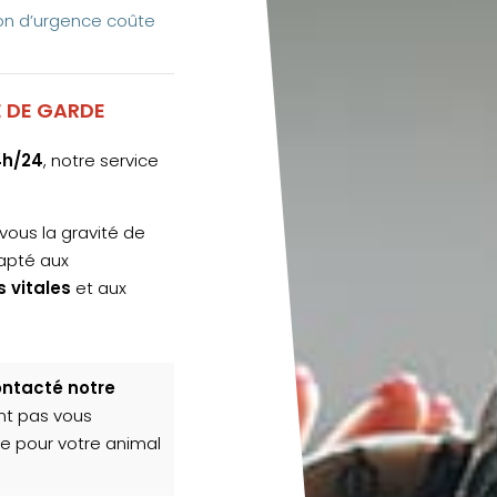
ion d’urgence coûte
 DE GARDE
4h/24
, notre service
vous la gravité de
dapté aux
 vitales
et aux
ontacté notre
nt pas vous
ce pour votre animal