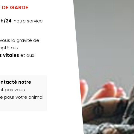
 DE GARDE
4h/24
, notre service
vous la gravité de
dapté aux
 vitales
et aux
ontacté notre
nt pas vous
ce pour votre animal