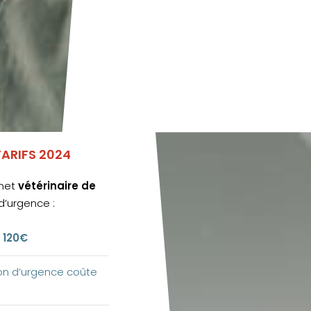
TARIFS 2024
inet
vétérinaire de
 d’urgence :
 120€
ion d’urgence coûte